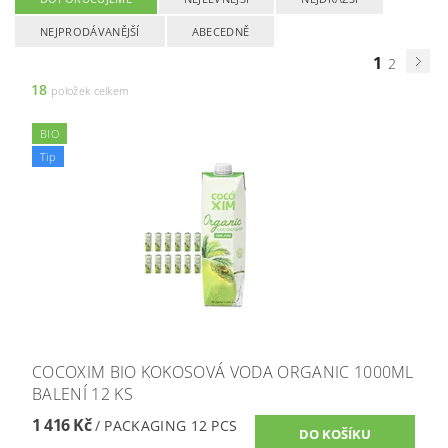
NEJPRODÁVANĚJŠÍ
ABECEDNĚ
1
2
18
položek celkem
BIO
Tip
COCOXIM BIO KOKOSOVÁ VODA ORGANIC 1000ML
BALENÍ 12 KS
1 416 Kč
/ PACKAGING 12 PCS