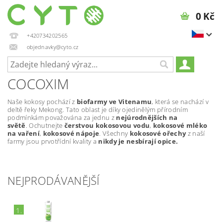
0 Kč
+420734202565
objednavky@cyto.cz
COCOXIM
Naše kokosy pochází z
biofarmy ve Vitenamu
, která se nachází v
deltě řeky Mekong. Tato oblast je díky ojedinělým přírodním
podmínkám považována za jednu z
nejúrodnějších na
světě
.
Ochutnejte
čerstvou kokosovou vodu
,
kokosové mléko
na vaření
,
kokosové nápoje
. Všechny
kokosové ořechy
z naší
farmy jsou prvotřídní kvality a
nikdy je nesbírají opice.
NEJPRODÁVANĚJŠÍ
1.