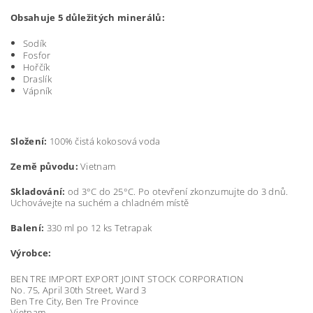
Obsahuje 5 důležitých minerálů:
Sodík
Fosfor
Hořčík
Draslík
Vápník
Složení:
100% čistá kokosová voda
Země původu:
Vietnam
Skladování:
od 3°C do 25°C. Po otevření zkonzumujte do 3 dnů.
Uchovávejte na suchém a chladném místě
Balení:
330 ml po 12 ks Tetrapak
Výrobce:
BEN TRE IMPORT EXPORT JOINT STOCK CORPORATION
No. 75, April 30th Street, Ward 3
Ben Tre City, Ben Tre Province
Vietnam