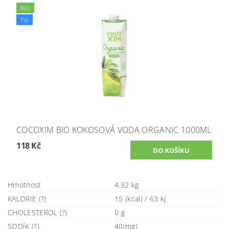
BIO
Tip
COCOXIM BIO KOKOSOVÁ VODA ORGANIC 1000ML
118 Kč
Hmotnost
4.92 kg
KALORIE (?)
15 (kcal) / 63 kj
CHOLESTEROL (?)
0 g
SODÍK (?)
40(mg)