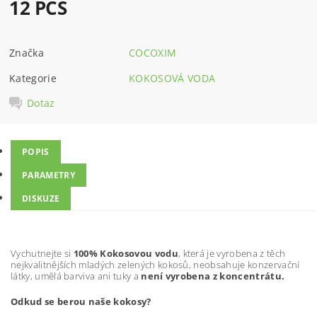
12 PCS
Značka
COCOXIM
Kategorie
KOKOSOVÁ VODA
Dotaz
POPIS
PARAMETRY
DISKUZE
Vychutnejte si
100% Kokosovou vodu
, která je vyrobena z těch
nejkvalitnějších mladých zelených kokosů, neobsahuje konzervační
látky, umělá barviva ani tuky a
není vyrobena z koncentrátu.
Odkud se berou naše kokosy?