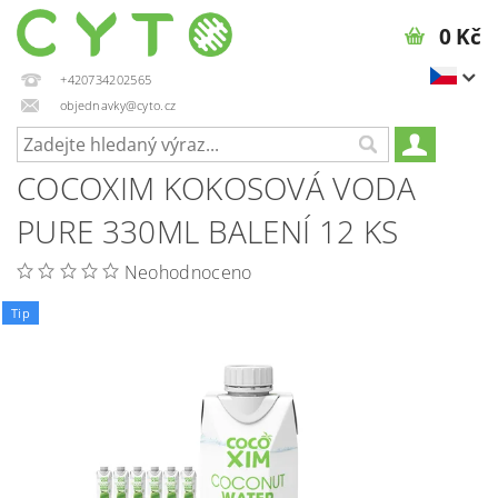
0 Kč
+420734202565
objednavky@cyto.cz
COCOXIM KOKOSOVÁ VODA
PURE 330ML BALENÍ 12 KS
Neohodnoceno
Tip