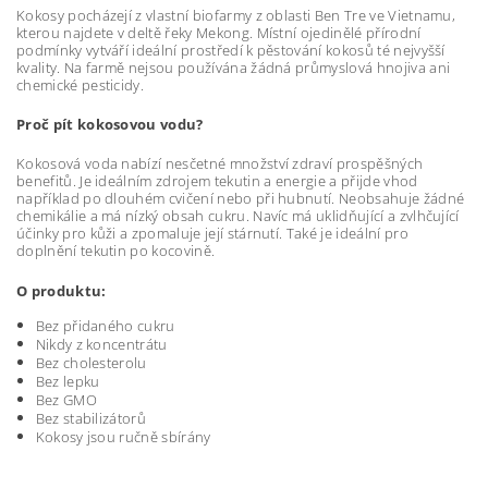
Kokosy pocházejí z vlastní biofarmy z oblasti Ben Tre ve Vietnamu,
kterou najdete v deltě řeky Mekong. Místní ojedinělé přírodní
podmínky vytváří ideální prostředí k pěstování kokosů té nejvyšší
kvality. Na farmě nejsou používána žádná průmyslová hnojiva ani
chemické pesticidy.
Proč pít kokosovou vodu?
Kokosová voda nabízí nesčetné množství zdraví prospěšných
benefitů. Je ideálním zdrojem tekutin a energie a přijde vhod
například po dlouhém cvičení nebo při hubnutí. Neobsahuje žádné
chemikálie a má nízký obsah cukru. Navíc má uklidňující a zvlhčující
účinky pro kůži a zpomaluje její stárnutí. Také je ideální pro
doplnění tekutin po kocovině.
O produktu:
Bez přidaného cukru
Nikdy z koncentrátu
Bez cholesterolu
Bez lepku
Bez GMO
Bez stabilizátorů
Kokosy jsou ručně sbírány