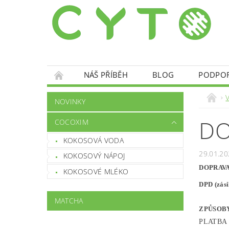
NÁŠ PŘÍBĚH
BLOG
PODPO
NOVINKY
DO
COCOXIM
KOKOSOVÁ VODA
29.01.20
KOKOSOVÝ NÁPOJ
DOPRAVA
KOKOSOVÉ MLÉKO
DPD (z
MATCHA
ZPŮSOB
PLATBA