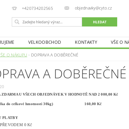
objednavky@cyto.cz
+420734202565
RUJEME
VELKOOBCHOD
KONTAKTY
VŠE O 
VŠE O NÁKUPU
DOPRAVA A DOBĚREČNÉ
PRAVA A DOBĚREČNÉ
20
 ZDARMA U VŠECH OBJEDNÁVEK V HODNOTĚ NAD 2 000,00 Kč
ásilka do celkové hmotnosti 30kg) 160,00 Kč
Y PLATBY
 PŘEVODEM 0 Kč