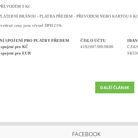
PŘEVODEM 0 Kč
PLATEBNÍ BRÁNOU - PLATBA PŘEDEM - PŘEVODEM NEBO KARTOU 0 Kč
vedené ceny jsou včetně DPH 21%.
Í SPOJENÍ PRO PLATBY PŘEDEM
ČÍSLO ÚČTU
IBAN
 spojení pro KČ
4192697399/0800
CZ42
 spojení pro EUR
SK53
DALŠÍ ČLÁNEK
FACEBOOK