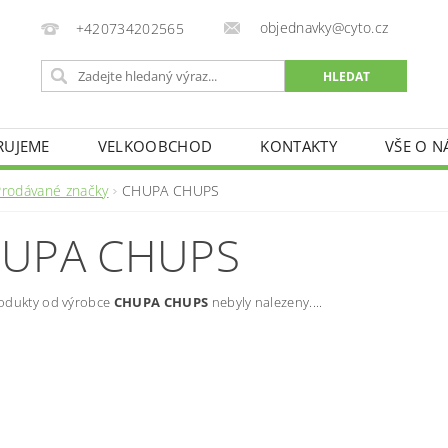
objednavky@cyto.cz
+420734202565
RUJEME
VELKOOBCHOD
KONTAKTY
VŠE O 
Prodávané značky
CHUPA CHUPS
UPA CHUPS
odukty od výrobce
CHUPA CHUPS
nebyly nalezeny....